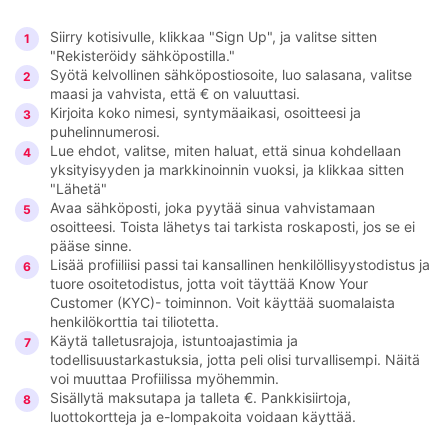
Siirry kotisivulle, klikkaa "Sign Up", ja valitse sitten
"Rekisteröidy sähköpostilla."
Syötä kelvollinen sähköpostiosoite, luo salasana, valitse
maasi ja vahvista, että € on valuuttasi.
Kirjoita koko nimesi, syntymäaikasi, osoitteesi ja
puhelinnumerosi.
Lue ehdot, valitse, miten haluat, että sinua kohdellaan
yksityisyyden ja markkinoinnin vuoksi, ja klikkaa sitten
"Lähetä"
Avaa sähköposti, joka pyytää sinua vahvistamaan
osoitteesi. Toista lähetys tai tarkista roskaposti, jos se ei
pääse sinne.
Lisää profiiliisi passi tai kansallinen henkilöllisyystodistus ja
tuore osoitetodistus, jotta voit täyttää Know Your
Customer (KYC)- toiminnon. Voit käyttää suomalaista
henkilökorttia tai tiliotetta.
Käytä talletusrajoja, istuntoajastimia ja
todellisuustarkastuksia, jotta peli olisi turvallisempi. Näitä
voi muuttaa Profiilissa myöhemmin.
Sisällytä maksutapa ja talleta €. Pankkisiirtoja,
luottokortteja ja e-lompakoita voidaan käyttää.