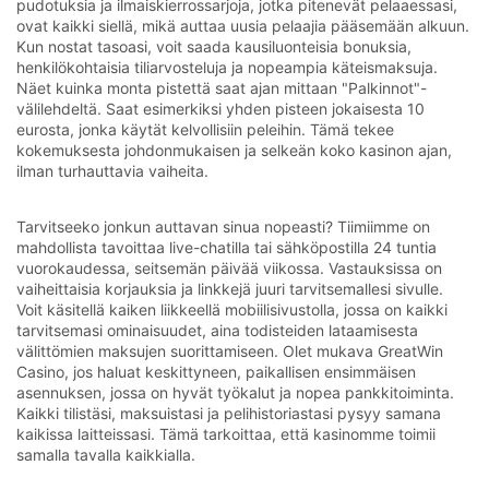
pudotuksia ja ilmaiskierrossarjoja, jotka pitenevät pelaaessasi,
ovat kaikki siellä, mikä auttaa uusia pelaajia pääsemään alkuun.
Kun nostat tasoasi, voit saada kausiluonteisia bonuksia,
henkilökohtaisia tiliarvosteluja ja nopeampia käteismaksuja.
Näet kuinka monta pistettä saat ajan mittaan "Palkinnot"-
välilehdeltä. Saat esimerkiksi yhden pisteen jokaisesta 10
eurosta, jonka käytät kelvollisiin peleihin. Tämä tekee
kokemuksesta johdonmukaisen ja selkeän koko kasinon ajan,
ilman turhauttavia vaiheita.
Tarvitseeko jonkun auttavan sinua nopeasti? Tiimiimme on
mahdollista tavoittaa live-chatilla tai sähköpostilla 24 tuntia
vuorokaudessa, seitsemän päivää viikossa. Vastauksissa on
vaiheittaisia korjauksia ja linkkejä juuri tarvitsemallesi sivulle.
Voit käsitellä kaiken liikkeellä mobiilisivustolla, jossa on kaikki
tarvitsemasi ominaisuudet, aina todisteiden lataamisesta
välittömien maksujen suorittamiseen. Olet mukava GreatWin
Casino, jos haluat keskittyneen, paikallisen ensimmäisen
asennuksen, jossa on hyvät työkalut ja nopea pankkitoiminta.
Kaikki tilistäsi, maksuistasi ja pelihistoriastasi pysyy samana
kaikissa laitteissasi. Tämä tarkoittaa, että kasinomme toimii
samalla tavalla kaikkialla.