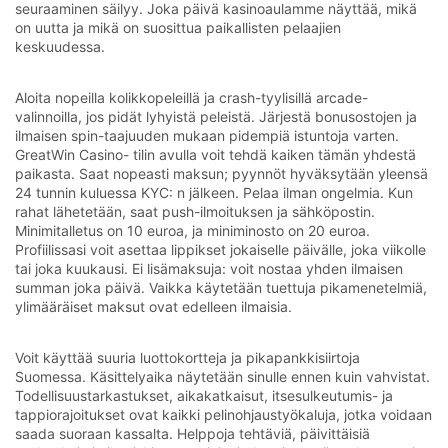
seuraaminen säilyy. Joka päivä kasinoaulamme näyttää, mikä
on uutta ja mikä on suosittua paikallisten pelaajien
keskuudessa.
Aloita nopeilla kolikkopeleillä ja crash-tyylisillä arcade-
valinnoilla, jos pidät lyhyistä peleistä. Järjestä bonusostojen ja
ilmaisen spin-taajuuden mukaan pidempiä istuntoja varten.
GreatWin Casino- tilin avulla voit tehdä kaiken tämän yhdestä
paikasta. Saat nopeasti maksun; pyynnöt hyväksytään yleensä
24 tunnin kuluessa KYC: n jälkeen. Pelaa ilman ongelmia. Kun
rahat lähetetään, saat push-ilmoituksen ja sähköpostin.
Minimitalletus on 10 euroa, ja miniminosto on 20 euroa.
Profiilissasi voit asettaa lippikset jokaiselle päivälle, joka viikolle
tai joka kuukausi. Ei lisämaksuja: voit nostaa yhden ilmaisen
summan joka päivä. Vaikka käytetään tuettuja pikamenetelmiä,
ylimääräiset maksut ovat edelleen ilmaisia.
Voit käyttää suuria luottokortteja ja pikapankkisiirtoja
Suomessa. Käsittelyaika näytetään sinulle ennen kuin vahvistat.
Todellisuustarkastukset, aikakatkaisut, itsesulkeutumis- ja
tappiorajoitukset ovat kaikki pelinohjaustyökaluja, jotka voidaan
saada suoraan kassalta. Helppoja tehtäviä, päivittäisiä