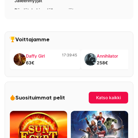
Jälleenmyyjät
Pöydät Ja Live Jälleenmyyjät
Bonus: Ilmaiskierrokset, Cashback, Ja Turnaukset
Cashback Ja Ilmaiskierrokset, jotka Toimivat
Yhdessä
Voittajamme
Kuinka saada ja käyttää GreatWin Casino Promo
Koodit
17:39:45
17
Daffy Girl
Annihilator
Tarkastaminen Ongelmia
63€
258€
Mobiilisovellus
Kuinka nopeasti asettaa sekä Android että Ios
Vip-ohjelma
Suosituimmat pelit
Katso kaikki
Vip-tasot ja perusedut
Turvallisuus, Turvallisuus, Ja Vastuullinen Gaming
Reilu peli Ja Terveellinen Pelinhallinta
Kuinka pelata vastuullisesti
Riskienhallintatyökalut, joihin voit laskea