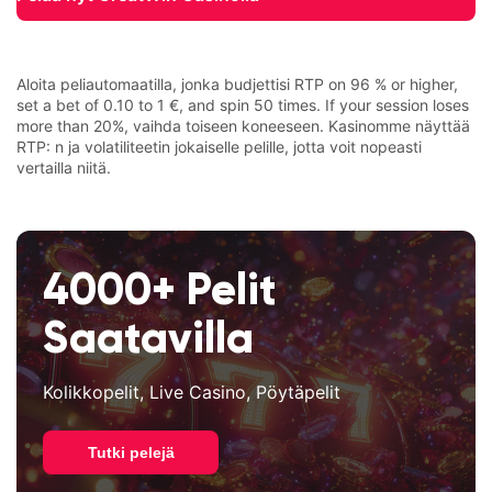
Aloita peliautomaatilla, jonka budjettisi RTP on 96 % or higher,
set a bet of 0.10 to 1 €, and spin 50 times. If your session loses
more than 20%, vaihda toiseen koneeseen. Kasinomme näyttää
RTP: n ja volatiliteetin jokaiselle pelille, jotta voit nopeasti
vertailla niitä.
4000+ Pelit
Saatavilla
Kolikkopelit, Live Casino, Pöytäpelit
Tutki pelejä