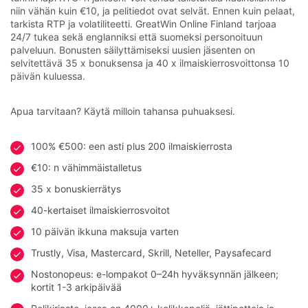
niin vähän kuin €10, ja pelitiedot ovat selvät. Ennen kuin pelaat,
tarkista RTP ja volatiliteetti. GreatWin Online Finland tarjoaa
24/7 tukea sekä englanniksi että suomeksi personoituun
palveluun. Bonusten säilyttämiseksi uusien jäsenten on
selvitettävä 35 x bonuksensa ja 40 x ilmaiskierrosvoittonsa 10
päivän kuluessa.
Apua tarvitaan? Käytä milloin tahansa puhuaksesi.
100% €500: een asti plus 200 ilmaiskierrosta
€10: n vähimmäistalletus
35 x bonuskierrätys
40-kertaiset ilmaiskierrosvoitot
10 päivän ikkuna maksuja varten
Trustly, Visa, Mastercard, Skrill, Neteller, Paysafecard
Nostonopeus: e-lompakot 0–24h hyväksynnän jälkeen;
kortit 1-3 arkipäivää