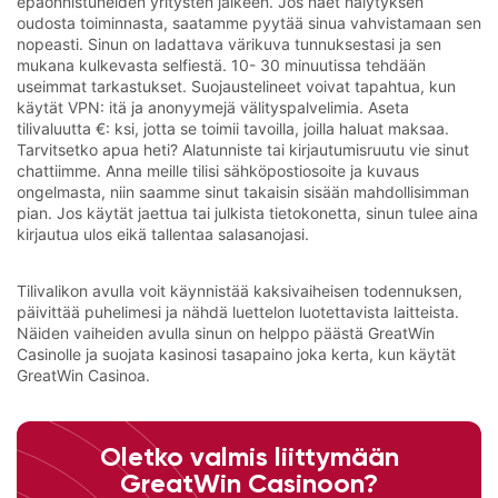
epäonnistuneiden yritysten jälkeen. Jos näet hälytyksen
oudosta toiminnasta, saatamme pyytää sinua vahvistamaan sen
nopeasti. Sinun on ladattava värikuva tunnuksestasi ja sen
mukana kulkevasta selfiestä. 10- 30 minuutissa tehdään
useimmat tarkastukset. Suojaustelineet voivat tapahtua, kun
käytät VPN: itä ja anonyymejä välityspalvelimia. Aseta
tilivaluutta €: ksi, jotta se toimii tavoilla, joilla haluat maksaa.
Tarvitsetko apua heti? Alatunniste tai kirjautumisruutu vie sinut
chattiimme. Anna meille tilisi sähköpostiosoite ja kuvaus
ongelmasta, niin saamme sinut takaisin sisään mahdollisimman
pian. Jos käytät jaettua tai julkista tietokonetta, sinun tulee aina
kirjautua ulos eikä tallentaa salasanojasi.
Tilivalikon avulla voit käynnistää kaksivaiheisen todennuksen,
päivittää puhelimesi ja nähdä luettelon luotettavista laitteista.
Näiden vaiheiden avulla sinun on helppo päästä GreatWin
Casinolle ja suojata kasinosi tasapaino joka kerta, kun käytät
GreatWin Casinoa.
Oletko valmis liittymään
GreatWin Casinoon?