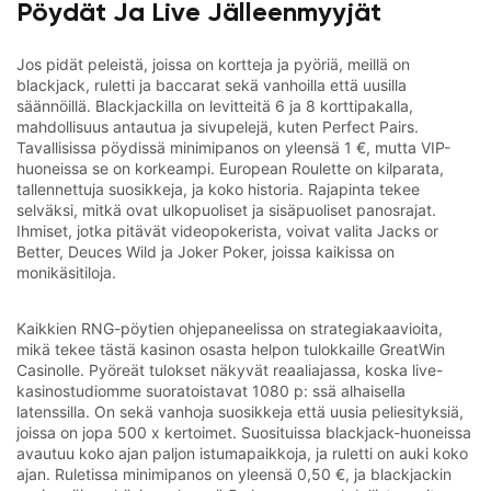
Pöydät Ja Live Jälleenmyyjät
Jos pidät peleistä, joissa on kortteja ja pyöriä, meillä on
blackjack, ruletti ja baccarat sekä vanhoilla että uusilla
säännöillä. Blackjackilla on levitteitä 6 ja 8 korttipakalla,
mahdollisuus antautua ja sivupelejä, kuten Perfect Pairs.
Tavallisissa pöydissä minimipanos on yleensä 1 €, mutta VIP-
huoneissa se on korkeampi. European Roulette on kilparata,
tallennettuja suosikkeja, ja koko historia. Rajapinta tekee
selväksi, mitkä ovat ulkopuoliset ja sisäpuoliset panosrajat.
Ihmiset, jotka pitävät videopokerista, voivat valita Jacks or
Better, Deuces Wild ja Joker Poker, joissa kaikissa on
monikäsitiloja.
Kaikkien RNG-pöytien ohjepaneelissa on strategiakaavioita,
mikä tekee tästä kasinon osasta helpon tulokkaille GreatWin
Casinolle. Pyöreät tulokset näkyvät reaaliajassa, koska live-
kasinostudiomme suoratoistavat 1080 p: ssä alhaisella
latenssilla. On sekä vanhoja suosikkeja että uusia peliesityksiä,
joissa on jopa 500 x kertoimet. Suosituissa blackjack-huoneissa
avautuu koko ajan paljon istumapaikkoja, ja ruletti on auki koko
ajan. Ruletissa minimipanos on yleensä 0,50 €, ja blackjackin