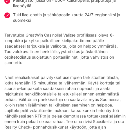
Pelikirjasto, jossa on 4000+ kolikkopeliä, jättipotteja ja
livepöytiä
Tuki live-chatin ja sähköpostin kautta 24/7 englanniksi ja
suomeksi
Tervetuloa GreatWin Casinolle! Valitse profiilissasi oleva €-
lompakko ja kytke paikallinen kielipakettimme päälle
saadaksesi tarjouksia ja valikoita, joita on helppo ymmärtää.
Tuo valokuvallinen henkilöllisyystodistus ja äskettäinen
osoitetodistus suojattuun portaaliin heti, jotta vahvistus on
suoritettu.
Näet reaaliaikaiset päivitykset useimpien tarkistusten tilasta,
jotka tehdään 15 minuutissa tai vähemmän. Käytä kortteja tai
suuria e-lompakoita saadaksesi rahaa nopeasti, ja aseta
rajoituksia henkilökohtaisille talletuksillesi ennen ensimmäistä
peliäsi. Välittömiä pankkisiirtoja on saatavilla myös Suomessa,
jolloin rahan lisääminen tai käteisen saaminen on helppoa.
Lajittele pelit volatiliteetin mukaan, katso kunkin tietonäyttöä
nähdäksesi sen RTP:n ja pelaa demotilassa tottuaksesi säätimiin
ennen kuin pelaat oikeaa rahaa. Tee oma rivisi Suosikeilla ja ota
Reality Check- ponnahdusikkunat käyttöön, jotta ajan